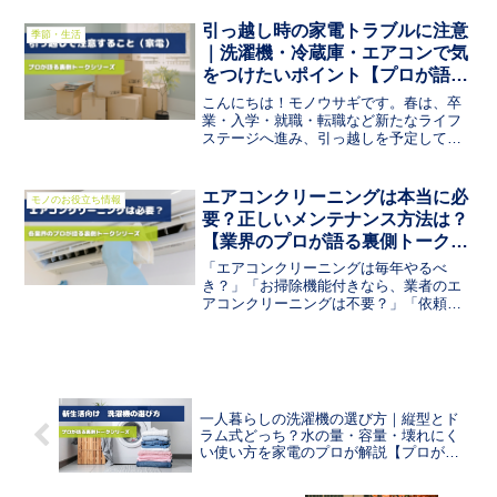
といったイメージで選んでいませんか？
実際のところどの暖房機器を使うのがい
引っ越し時の家電トラブルに注意
季節・生活
いのでしょう？今回は、...
｜洗濯機・冷蔵庫・エアコンで気
をつけたいポイント【プロが語る
裏側トークシリーズ】
こんにちは！モノウサギです。春は、卒
業・入学・就職・転職など新たなライフ
ステージへ進み、引っ越しを予定してい
る方も多いのではと思います。引っ越し
のタイミングでは、考えることが多く大
変ですが、実は家電の扱いにも注意が必
エアコンクリーニングは本当に必
モノのお役立ち情報
要です。特に、洗濯機冷蔵...
要？正しいメンテナンス方法は？
【業界のプロが語る裏側トークシ
リーズ】
「エアコンクリーニングは毎年やるべ
き？」「お掃除機能付きなら、業者のエ
アコンクリーニングは不要？」「依頼す
る場合の業者を選ぶ基準は？」こうした
疑問を持つ方は多いのではないでしょう
か。今回は、「業界のプロが語る裏側ト
ーク」シリーズの第1弾とし...
一人暮らしの洗濯機の選び方｜縦型とド
ラム式どっち？水の量・容量・壊れにく
い使い方を家電のプロが解説【プロが語
る裏側トークシリーズ】