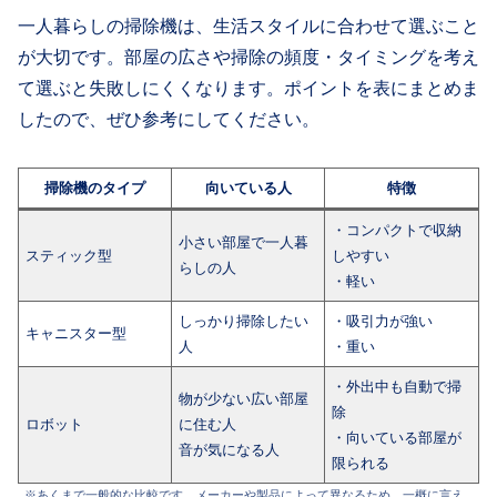
一人暮らしの掃除機は、生活スタイルに合わせて選ぶこと
が大切です。部屋の広さや掃除の頻度・タイミングを考え
て選ぶと失敗しにくくなります。ポイントを表にまとめま
したので、ぜひ参考にしてください。
掃除機のタイプ
向いている人
特徴
・コンパクトで収納
小さい部屋で一人暮
スティック型
しやすい
らしの人
・軽い
しっかり掃除したい
・吸引力が強い
キャニスター型
人
・重い
・外出中も自動で掃
物が少ない広い部屋
除
ロボット
に住む人
・向いている部屋が
音が気になる人
限られる
※あくまで一般的な比較です。メーカーや製品によって異なるため、一概に言え