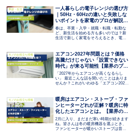
蔵庫のサイズや選び方です。一人暮らし
の冷蔵庫は何リットル必要？小さい冷蔵
一人暮らしの電子レンジの選び方
季節・生活
庫でも大丈夫？冷凍庫は...
｜50Hz・60Hzの違いと失敗しな
いポイントを家電のプロが解説
【プロが語る裏側トークシリー
春は、卒業・入学・就職・転職・転勤な
ズ】
ど、新生活を始める方も多いのでは？新
生活で新しく家電をそろえるとき、電子
レンジはほぼ必ず購入する家電の一つで
す。しかし電子レンジは「安いからこれ
でいい」と選んでしまうと、あとから困
エアコン2027年問題とは？価格
モノのお役立ち情報
るケースも結構あります。...
高騰だけじゃない「設置できない
時代」が来る可能性【業界のプロ
が語る裏側トークシリーズ】
「2027年からエアコンが高くなるらし
い」 最近こんな話を聞いたことはありま
せんか？これがいわゆる「エアコン2027
年問題」です。単なる値上げの話と思わ
れがちですが、家電業界のプロによると
――本当に注意すべきなのは「サイズ」
暖房はエアコン・ストーブ・ファ
モノのお役立ち情報
と「設置問題」だ...
ンヒーターどれが正解？暖房に特
化したエアコンとは。【業界のプ
ロが語る裏側トークシリーズ】
2月に入り、まだまだ寒い時期が続きます
ね。皆さんは冬の暖房機器を選ぶとき、
ファンヒーターが暖かいストーブは昔か
ら使っているエアコンは電気代が高そう