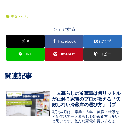
季節・生活
シェアする
X
Facebook
はてブ
LINE
Pinterest
コピー
関連記事
一人暮らしの冷蔵庫は何リットル
季節・生活
が正解？家電のプロが教える「失
敗しない冷蔵庫の選び方」【プロ
が語る裏側トークシリーズ】
3月や4月は、卒業・入学・就職・転勤な
ど新生活で一人暮らしを始める方も多い
と思います。色んな家電を買いそろえる
必要が出てきたとき、意外と悩むのが冷