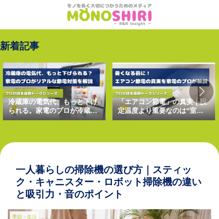
新着記事
冷蔵庫の電気代、もっと下げ
「エアコン節電」の真実｜設
られる。家電のプロが冷蔵庫
定温度より重要なのは“室外
のリアルな節電対策を解説
機”だった？（家電のプロが
語る裏側トークシリーズ）
一人暮らしの掃除機の選び方｜スティッ
ク・キャニスター・ロボット掃除機の違い
と吸引力・音のポイント
季節・生活